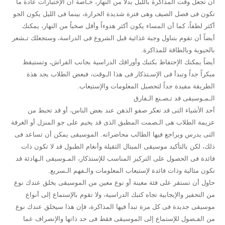
أن تجعل وقت المذاكرة بالليل بدلاً من النهار، خـاصة أن الإختبارات عادة ما
تكون فى فصل الصيف وهى فترة شديدة الحرارة، بينما فى الليل يكون الجو
أكثر لطفاً، كما أن المساء يكون أكثر هدوءاً وأقل صخباً من النهار، يمكنك
أيضاً أن تقوم بتناول وجبة غذائية قبل الشروع فى الدراسة، وستجعلك تـشعر
بالحيوية وبالطاقة للمذاكرة.
أيضاً يمكنك الإحتفاظ بكتبك وأوراقك الدراسية بجانب الفراش، وتستيقظ
مبكراً جداً وتبدأ فى الإسـتذكار فى هذا الـوقت، فبعض الطلاب يجد هذة
الطريقة مفيدة جداً لتحصيل المعلومات والإستيعاب.
الـمـوسيقى قد تـصـنع الـفارق
أحد الأشياء التى قد تعكر صفو الذهن عند بعض الناس، أو قد تحبط من
عزيمة الطلاب هى الـصمت المطبق الذى قد يخيم على جو المنزل أو الغرفة
التى يدرس ويراجع فيها الطالب محاضراته. الموسيقى يمكن أن تساعد فى
ذلك، لكن بالتأكيد موسيقى الميتال الثقيلة وأنغام الطبول قد لا تكون ذات
فائدة فى الحصول على التركيز المناسب للإستذكار، المـوسيقى الـهادئة قد
تكون مثالية وذات فائدة لإستيعاب المعلومات والـفهم الـسريع.
حاول أن تستقر على فئة معينة أو نوع معين من الموسيقى يخلق عندك نوع
من التحفيز والإيجابية تجاه كتبك الدراسية، ولا تقوم بالإستماع إلى أنواع
موسيقى جديدة فى كل مرة تبدأ فيها المذاكرة، فإن هذا سيخلق عندك نوع
من الفـضول للإستماع إلى الموسيقى فقط فى حد ذاتها والإنصراف عما