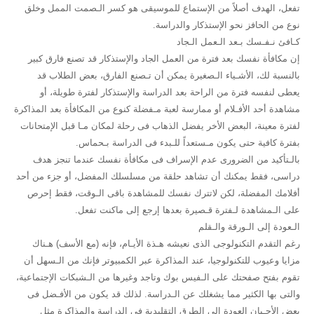
تفعل، الهدف أصلاً من الإستماع للموسيقى هو كسر الـصمت الممل وخلق
نوع من الحافز نحو الإستذكار والدراسة.
كـافئ نـفـسك بـعد الـعمل الـجاد
إن مكافأة نفسك بعد فترة من العمل الجاد والإستذكار قد تصنع فارق كبير
بالنسبة لك، الأشـياء الـصغيرة يمكن أن تـصنع الفارق، بعض الطلاب قد
يعطى لنفسه فترة من الراحة بعد الدراسة والإستذكار لفترة طويلة، أو
مشاهدة أحد الأفـلام أو ممارسة لعبة مـفضلة كنوع من المكافأة بعد المذاكرة
لفترة معينة، البعض الأخر يفضل الذهاب فى رحلة لمكان مـا قبل الإمتحانات
بفترة كافية حتى يكون مـستعداً للـبدء فى الدراسة بـحماس.
بالـتأكيد من الضرورى عدم الإسراف فى مكافأة نفسك عندما تنجز هدف
دراسى، فقط يمكنك أن تشاهد حلقة من مسلسلك المفضل، أو جزء من أحد
أفلامك المفضلة، لكن لاتترك نفسك للمشاهدة باقى الـوقت، فقط إحرص
على الـمشاهدة لـفترة قـصيرة بعدها إرجع إلى ماكنت تفعل.
الـعودة إلى الـورقة والـقلم
رغم التقدم التكنولوجى الذى نعيشه هـذة الأيـام، فإنه (مع الأسف) هـناك
مزايا وعيوب للتكنولوجيا، عند المذاكرة عبر الكمبيوتر فإنك من الـسهل أن
تقوم بفتح صفحتك على الـفيس بوك وتاجد وغيرها من الـشبكات الإجتماعية،
والتى بها الكثير مما يشغلك عن الـدراسة. لذلك قد يكون من الأفـضل فى
بعض الأحـيان العودة إلى الطرق التقليدية فى الدراسة والمذاكرة مثل