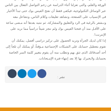
الورقة والقلم، والتى تعزلنا أثناء الدراسة عن زخم التواصل الفعال بين الناس
عبر الوسائل التكنولوجية، فيكفى فقط أن نفتح الفيس بوك حتى تبدأ الأخبار
فى الإنسياب على الصفحة، ونشاهد تعليقات وكلام الناس، ونتفاعل معه
ونـشعر بالرغبة فى الرد والتعليق والمشاركة، ثم ننتبه بعدها أنه مـضى ساعة
على الأقـل منذ أن فتحنا الفيس بوك ولم ننجز شيئاً دراسياً مما نريد على
الإنترنت!.
إذا كان لديك الجرأة وتريد الحصول على تركيز دراسى أفضل، يمكنك أن
تقوم بتعطيل حسابك على الشبكات الإجتماعية مـؤقتاً، أو يمكنك أن تلجأ إلى
أحد أصدقائك الذى تثق بهم وتطلب منه أن يقوم بتغيير كلمة السر الخاصة
بحسابك ولايخبرك بها إلا بعد إنتهاء فترة الإمـتحانات.
نشر :