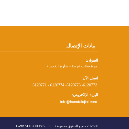
بيانات الإتصال
العنوان:
مزة فيلات غربية - شارع الخنساء
اتصل الآن:
6120771 - 6120774 -6120773 -6120772
البريد الإلكتروني:
info@bunatalajial.com
© 2026 جميع الحقوق محفوظة .
GWA SOLUTIONS LLC